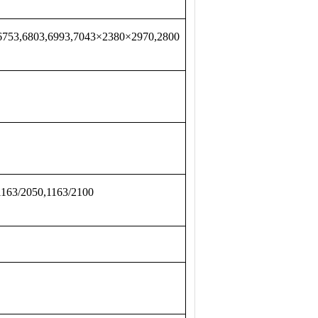
6753,6803,6993,7043×2380×2970,2800
1163/2050,1163/2100