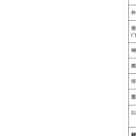
外
接
(°)
钢
燃
排
发
D
程