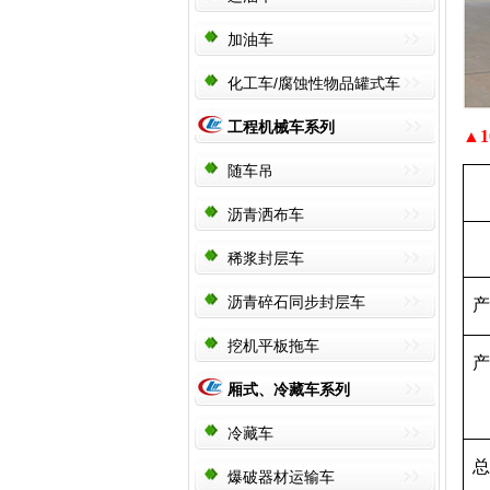
加油车
化工车/腐蚀性物品罐式车
工程机械车系列
▲
随车吊
沥青洒布车
稀浆封层车
沥青碎石同步封层车
产
挖机平板拖车
产
厢式、冷藏车系列
冷藏车
总
爆破器材运输车