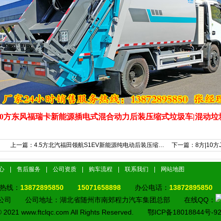
10方东风福瑞卡新能源插电式混合动力后装压缩式垃圾车|混动
上一篇：
4.5方北汽福田领航S1EV新能源纯电动后装压缩…
下一篇：
8方|1
心
|
售后服务
|
公司资质
|
购车流程
|
联系我们
|
网站地图
热线：
13872895850
15071658898
办公电话：
13872895850
限公司 公司地址：湖北省随州市南郊程力汽车集团总部 在线QQ：
© 2021 www.ftclqc.com All Rights Reserved.
鄂ICP备18018844号-9