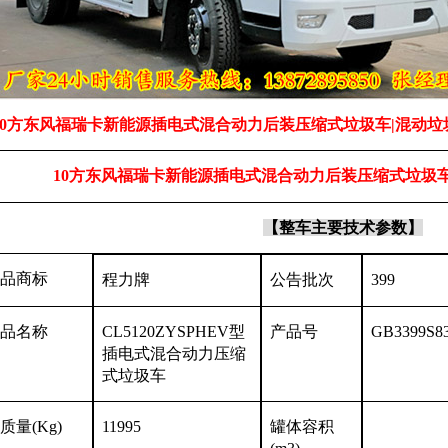
10方东风福瑞卡新能源插电式混合动力后装压缩式垃圾车|混动
10方东风福瑞卡新能源插电式混合动力后装压缩式垃圾
【
整车
主要技术参数】
品商标
程力牌
公告批次
399
品名称
CL5120ZYSPHEV型
产品号
GB3399S8
插电式混合动力压缩
式垃圾车
质量
(Kg)
11995
罐体容积