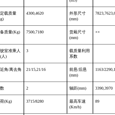
(m3)
定载质量
4300,4620
外形尺寸
7823,7623,
g)
(mm)
备质量
(Kg)
7500,7180
货厢尺寸
××
(mm)
驶室准乘人
3
载质量利用
(人)
系数
近角
/离去角
21/15,21/16
前悬
/后悬
1163/2290,
(mm)
数
2
轴距
(mm)
3390,3970
荷
(Kg)
3715/8280
最高车速
89
(Km/h)