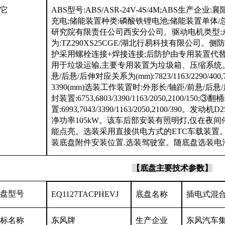
它
ABS型号:ABS/ASR-24V-4S/4M;ABS生
充电;储能装置种类:磷酸铁锂电池;储能装置单体
研究院有限责任公司西安分公司。驱动电机类型:永
为:TZ290XS25CGE/湖北行易科技有限公司。侧
护采用螺栓连接+焊接连接;后防护由专用装置代替
用于垃圾运输,主要专用装置为垃圾箱、压缩系统。当
悬/后悬/后伸对应关系为(mm):7823/1163/2290/400,
3390(mm)选装工作装置时:外形长/轴距/前悬/后
封装置:6753,6803/3390/1163/2050,2100/15
置:6993,7043/3390/1163/2050,2100/390。发动
净功率105kW。该车后部安装有照明灯,仅在夜
能点亮。选装采用直接供电方式的ETC车载装置。
装底盘附件安装位置.选装驾驶室。随底盘选装电池
【底盘
主要
技术参数】
盘型号
EQ1127TACPHEVJ
底盘名称
插电式混
标名称
东风牌
生产企业
东风汽车