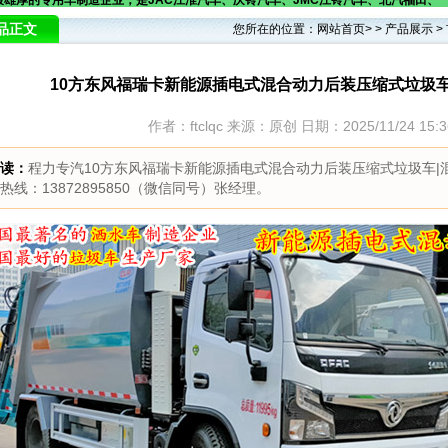
雄厚的专用车制造企业，是JAC江淮汽车、庆铃汽车、JMC江铃汽车、北汽福田、
品正文
您所在的位置：
网站首页
> >
产品展示
>
10方东风福瑞卡新能源插电式混合动力后装压缩式垃圾
作者：ftclqc 来源：原创 日期：2025/11/24 15:
读：
程力专汽10方东风福瑞卡新能源插电式混合动力后装压缩式垃圾车
热线：13872895850（微信同号）张经理。