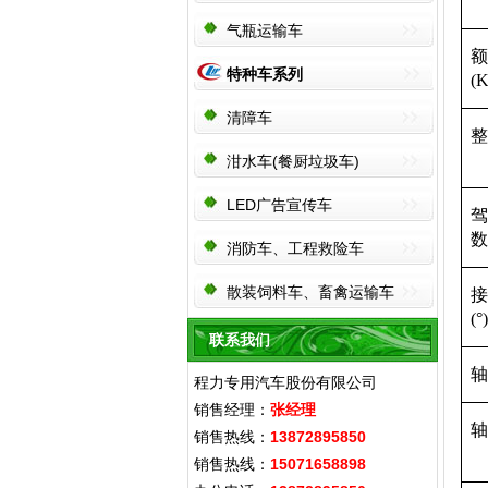
气瓶运输车
额
特种车系列
(K
清障车
整
泔水车(餐厨垃圾车)
LED广告宣传车
驾
数
消防车、工程救险车
散装饲料车、畜禽运输车
接
(°)
联系我们
轴
程力专用汽车股份有限公司
销售经理：
张经理
轴
销售热线：
13872895850
销售热线：
15071658898