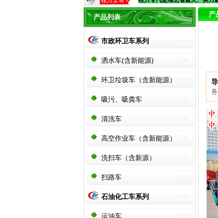
程力专汽是湖北省最大、实力最
产
产品列表
市政环卫车系列
洒水车(含新能源)
环卫垃圾车（含新能源）
导
务
吸污、吸粪车
清洗车
高空作业车（含新能源）
洗扫车（含新源）
扫路车
石油化工车系列
运油车