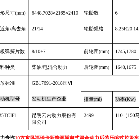
形尺寸
(mm)
6448,7028×2165×2410
轮胎数
6
近角
/离去角
21/14
轮胎规格
8.25R20 14
板弹簧片数
8/10+7
前轮距
(mm)
1745,1780
料种类
柴油
/电混合动力
后轮距
(mm)
1640,1675
放标准
GB17691-2018国Ⅵ
动机型号
发动机生产企业
排量
(ml)
功率
(Kw)
25TCIF1
昆明云内动力股份有
2499
110（
150
限公司
力专汽
10方东风福瑞卡
新能源
插电式混合动力后装压缩式垃圾车