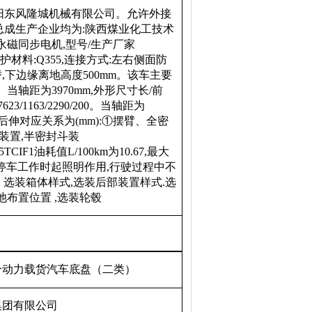
产企业:襄阳东风隆城机械有限公司。允许外接
/总成生产企业均为:陕西煤业化工技术
磁同步电机,型号/生产厂家
防护材料:Q355,连接方式:左右侧面防
,下边缘离地高度500mm。该车主要
轴距为3970mm,外形尺寸长/前
7623/1163/2290/200。当轴距为
悬/后伸对应关系为(mm):①摆臂、全密
0;③翻桶装置,半密封斗装
机D25TCIF1油耗值L/100km为10.67,最大
间停车工作时起照明作用,行驶过程中不
选装箱体样式,选装后部装置样式.选
布置位置 ,选装轮毂
合动力载货汽车底盘（二类）
集团有限公司