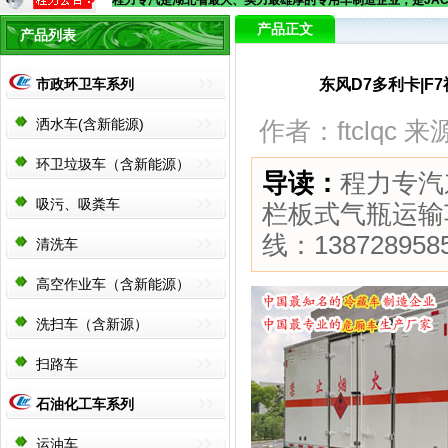
程力专汽是湖北省最大、实力最雄厚的专用车制造企业，是JA
产品正文
产品列表
市政环卫车系列
东风D7多利卡|F
洒水车(含新能源)
作者：ftclqc 来
环卫垃圾车（含新能源）
导读：
程力专汽东
吸污、吸粪车
栏板式气瓶运输
线：1387289
清洗车
高空作业车（含新能源）
洗扫车（含新源）
扫路车
石油化工车系列
运油车