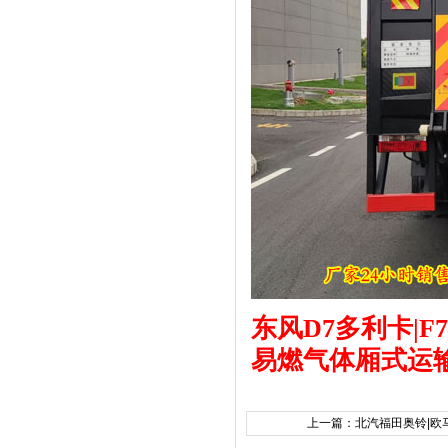
东风
D7多
利卡
|
易燃气体厢式运
上一篇：
北汽福田奥铃|欧马