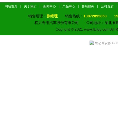
网站首页
|
关于我们
|
新闻中心
|
产品中心
|
售后服务
|
公司资质
|
销售经理：
张经理
销售热线：
13872895850
1
程力专用汽车股份有限公司 公司地址：湖北省
Copright © 2021 www.ftclqc.com Al
鄂公网安备 4213