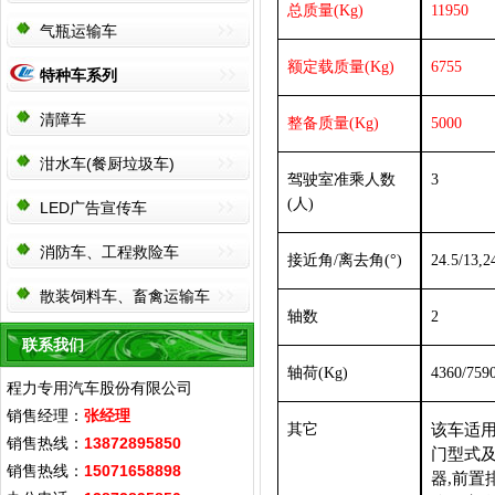
总质量
(Kg)
11950
气瓶运输车
额定载质量
(Kg)
6755
特种车系列
清障车
整备质量
(Kg)
5000
泔水车(餐厨垃圾车)
驾驶室准乘人数
3
(人)
LED广告宣传车
消防车、工程救险车
接近角
/离去角(°)
24.5/13,2
散装饲料车、畜禽运输车
轴数
2
联系我们
轴荷
(Kg)
4360/759
程力专用汽车股份有限公司
销售经理：
张经理
其它
该车适
销售热线：
13872895850
门型式及
销售热线：
15071658898
器,前置