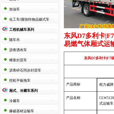
加油车
化工车/腐蚀性物品罐式车
工程机械车系列
东风
D7多
利卡
|
随车吊
易燃气体厢式运
沥青洒布车
东风
D7多
利卡
|F
稀浆封层车
沥青碎石同步封层车
挖机平板拖车
产品商标
程力威牌
厢式、冷藏车系列
产品名称
CLW51
冷藏车
式运输车
爆破器材运输车