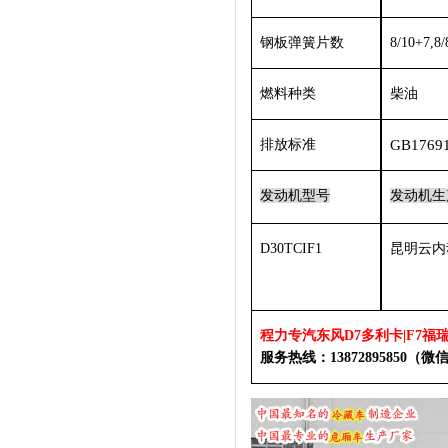
钢板弹簧片数
8/10+7,8/
燃料种类
柴油
排放标准
GB1769
发动机型号
发动机生
D30TCIF1
昆明云内
程力专汽
东风
D7多
利卡
|F7
服务热线：
13872895850