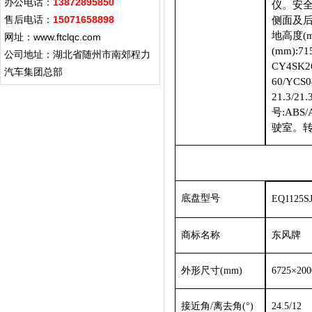
办公电话：
13872895850
仪。安全
售后电话：
15071658898
侧面及后
地高度(
网址：www.ftclqc.com
(mm):71
公司地址：湖北省随州市南郊程力
CY4SK26
汽车集团总部
60/YC
21.3/21
号:ABS
驶室。
底盘型号
EQ1125S
商标名称
东风牌
外形尺寸
(mm)
6725×200
接近角
/离去角(°)
24.5/12